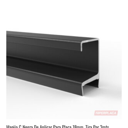
Manija C Negra De Aplicar Para Placa 18mm. Tira Por 3mts.