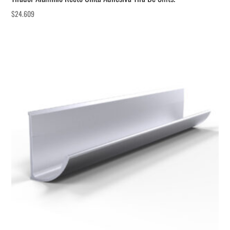
$
24.609