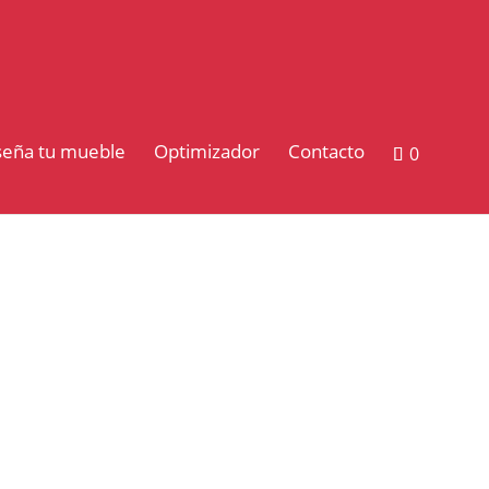
seña tu mueble
Optimizador
Contacto
0