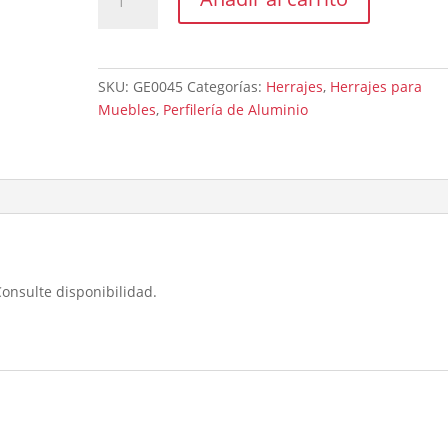
Maxi
o
Moldura
Para
SKU:
GE0045
Categorías:
Herrajes
,
Herrajes para
Ceramico
Muebles
,
Perfilería de Aluminio
Maxi.
cantidad
Consulte disponibilidad.