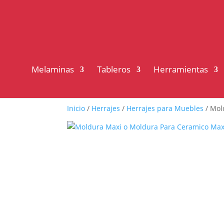
Melaminas
Tableros
Herramientas
Inicio
/
Herrajes
/
Herrajes para Muebles
/ Mol