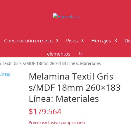
Construcción en seco
Pisos
Herrajes
Di
elementos
 Textil Gris s/MDF 18mm 260×183 Línea: Materiales
Melamina Textil Gris
s/MDF 18mm 260×183
Línea: Materiales
$
179.564