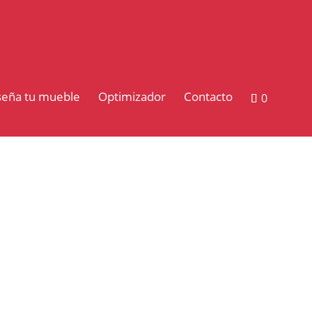
seña tu mueble
Optimizador
Contacto
0