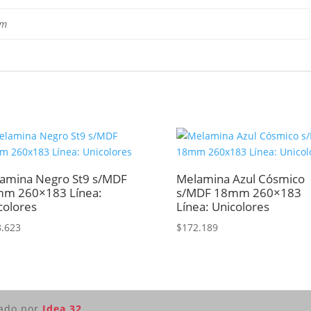
cm
amina Negro St9 s/MDF
Melamina Azul Cósmico
m 260×183 Línea:
s/MDF 18mm 260×183
colores
Línea: Unicolores
8.623
$
172.189
lado por
Idea 32