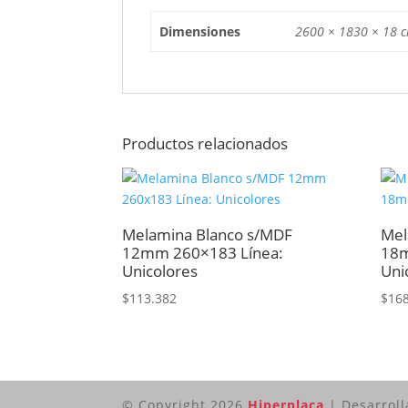
Dimensiones
2600 × 1830 × 18 
Productos relacionados
Melamina Blanco s/MDF
Mel
12mm 260×183 Línea:
18m
Unicolores
Uni
$
113.382
$
16
© Copyright 2026
Hiperplaca
| Desarrol