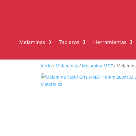
Melaminas
Tableros
Herramientas
Inicio
/
Melaminas
/
Melamina MDF
/ Melamina