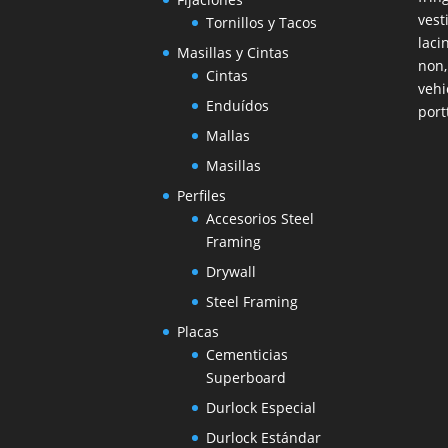
vest
Tornillos y Tacos
laci
Masillas y Cintas
non,
Cintas
vehi
Enduídos
port
Mallas
Masillas
Perfiles
Accesorios Steel
Framing
Drywall
Steel Framing
Placas
Cementicias
Superboard
Durlock Especial
Durlock Estándar