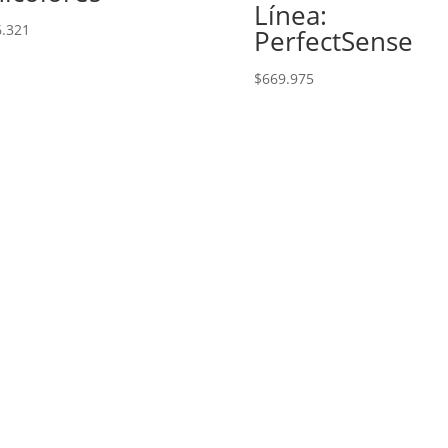
Línea:
6.321
PerfectSense
$
669.975