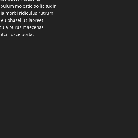
ibulum molestie sollicitudin
nia morbi ridiculus rutrum
 eu phasellus laoreet
cula purus maecenas
titor fusce porta.