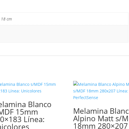
 18 cm
lamina Blanco
Melamina Blan
/MDF 15mm
Alpino Matt s/
0×183 Línea:
18mm 280×207
icolores