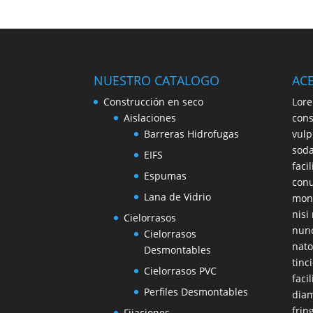
NUESTRO CATALOGO
AC
Construcción en seco
Lore
Aislaciones
cons
Barreras Hidrofugas
vulp
soda
EIFS
faci
Espumas
conu
Lana de Vidrio
mont
nisi
Cielorrasos
nunc
Cielorrasos
nato
Desmontables
tinc
Cielorrasos PVC
faci
Perfiles Desmontables
diam
frin
Fijaciones