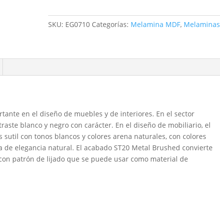
18mm
260x183
SKU:
EG0710
Categorías:
Melamina MDF
,
Melamina
Línea:
Maderas
cantidad
ante en el diseño de muebles y de interiores. En el sector
raste blanco y negro con carácter. En el diseño de mobiliario, el
sutil con tonos blancos y colores arena naturales, con colores
 de elegancia natural. El acabado ST20 Metal Brushed convierte
 con patrón de lijado que se puede usar como material de