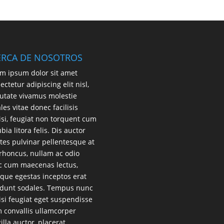
ERCA DE NOSOTROS
m ipsum dolor sit amet
ectetur adipiscing elit nisl,
utate vivamus molestie
les vitae donec facilisis
lisi, feugiat non torquent cum
bia litora felis. Dis auctor
es pulvinar pellentesque at
 rhoncus, nullam ac odio
 cum maecenas lectus,
que egestas inceptos erat
idunt sodales. Tempus nunc
lisi feugiat eget suspendisse
 convallis ullamcorper
gilla auctor, placerat