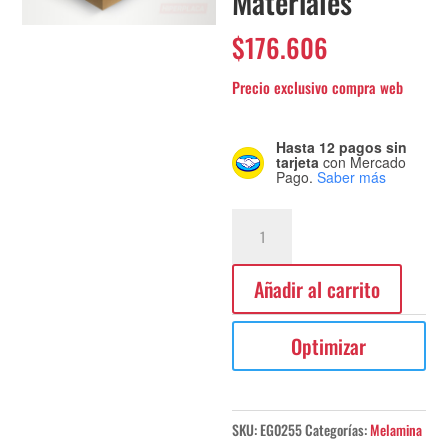
Materiales
$
176.606
Hasta 12 pagos sin
tarjeta
con Mercado
Pago.
Saber más
Melamina
Lino
Antracita
Añadir al carrito
s/MDF
18mm
Optimizar
260x183
Línea:
Materiales
cantidad
SKU:
EG0255
Categorías:
Melamina