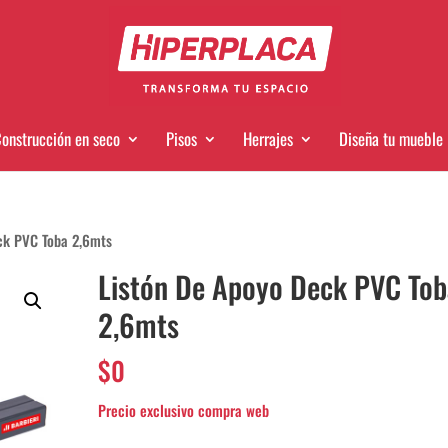
onstrucción en seco
Pisos
Herrajes
Diseña tu mueble
ck PVC Toba 2,6mts
Listón De Apoyo Deck PVC Tob
2,6mts
$
0