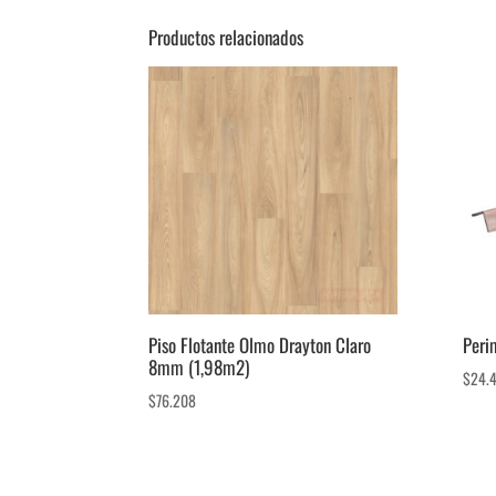
Productos relacionados
Piso Flotante Olmo Drayton Claro
Peri
8mm (1,98m2)
$
24.
$
76.208