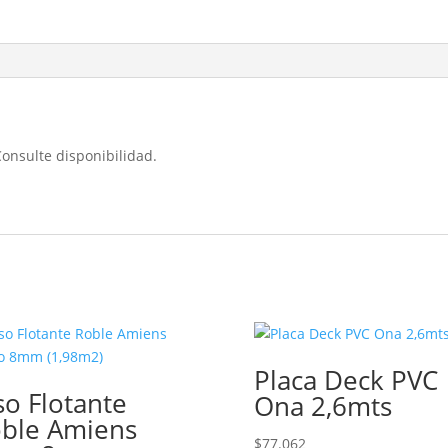
Consulte disponibilidad.
Placa Deck PVC
so Flotante
Ona 2,6mts
ble Amiens
$
77.062