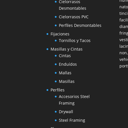
nunc
Cielorrasos
nato
Desmontables
tinc
Cielorrasos PVC
faci
Perfiles Desmontables
diam
frin
Fijaciones
vest
Tornillos y Tacos
laci
Masillas y Cintas
non,
Cintas
vehi
Enduídos
port
Mallas
Masillas
Perfiles
Accesorios Steel
Framing
Drywall
Steel Framing