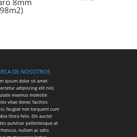
aro 8mm
,98m2)
ERCA DE NOSOTROS
m ipsum dolor sit amet
ectetur adipiscing elit nisl,
utate vivamus molestie
les vitae donec facilisis
lisi, feugiat non torquent cum
bia litora felis. Dis auctor
es pulvinar pellentesque at
 rhoncus, nullam ac odio