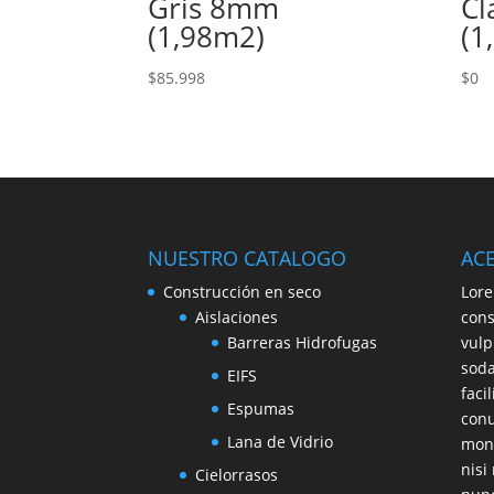
Gris 8mm
Cl
(1,98m2)
(1
$
85.998
$
0
NUESTRO CATALOGO
AC
Construcción en seco
Lore
Aislaciones
cons
Barreras Hidrofugas
vulp
soda
EIFS
faci
Espumas
conu
Lana de Vidrio
mont
nisi
Cielorrasos