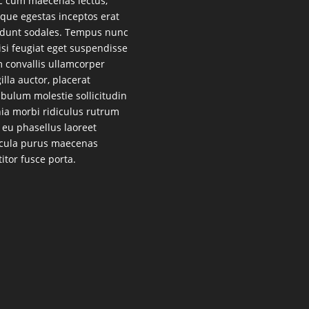
 cum maecenas lectus,
que egestas inceptos erat
idunt sodales. Tempus nunc
lisi feugiat eget suspendisse
 convallis ullamcorper
gilla auctor, placerat
ibulum molestie sollicitudin
nia morbi ridiculus rutrum
 eu phasellus laoreet
cula purus maecenas
titor fusce porta.