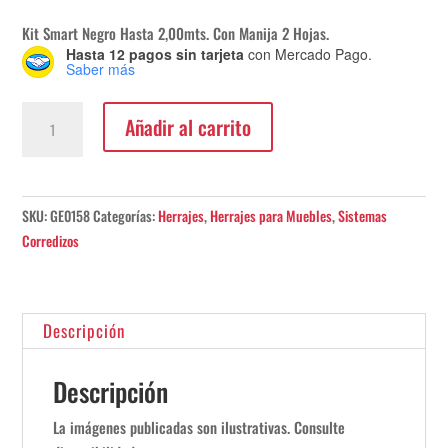
Kit Smart Negro Hasta 2,00mts. Con Manija 2 Hojas.
Hasta 12 pagos sin tarjeta
con Mercado Pago.
Saber más
Kit
Añadir al carrito
Smart
Negro
Hasta
2,00mts.
SKU:
GE0158
Categorías:
Herrajes
,
Herrajes para Muebles
,
Sistemas
Con
Corredizos
Manija
2
Hojas.
Descripción
cantidad
Descripción
La imágenes publicadas son ilustrativas. Consulte