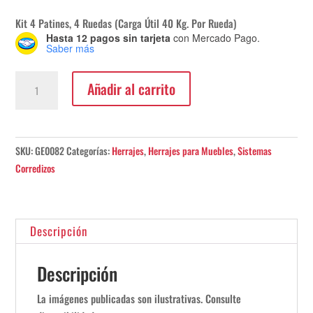
Kit 4 Patines, 4 Ruedas (Carga Útil 40 Kg. Por Rueda)
Hasta 12 pagos sin tarjeta
con Mercado Pago.
Saber más
Kit
Añadir al carrito
4
Patines,
4
Ruedas
SKU:
GE0082
Categorías:
Herrajes
,
Herrajes para Muebles
,
Sistemas
(Carga
Corredizos
Útil
40
Kg.
Descripción
Por
Rueda)
Descripción
cantidad
La imágenes publicadas son ilustrativas. Consulte