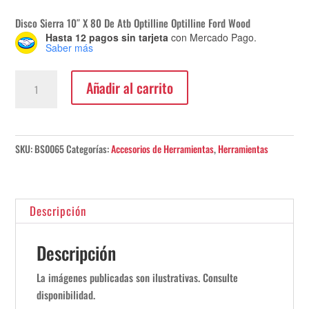
Disco Sierra 10″ X 80 De Atb Optilline Optilline Ford Wood
Hasta 12 pagos sin tarjeta
con Mercado Pago.
Saber más
Disco
Añadir al carrito
Sierra
Circular
Bosch
10"x
SKU:
BS0065
Categorías:
Accesorios de Herramientas
,
Herramientas
80
cantidad
Descripción
Descripción
La imágenes publicadas son ilustrativas. Consulte
disponibilidad.