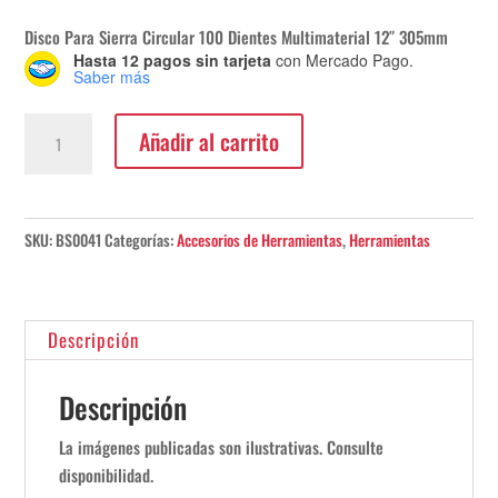
Disco Para Sierra Circular 100 Dientes Multimaterial 12″ 305mm
Hasta 12 pagos sin tarjeta
con Mercado Pago.
Saber más
Disco
Añadir al carrito
Para
Sierra
Circular
Bosch
SKU:
BS0041
Categorías:
Accesorios de Herramientas
,
Herramientas
305mm
12"
cantidad
Descripción
Descripción
La imágenes publicadas son ilustrativas. Consulte
disponibilidad.