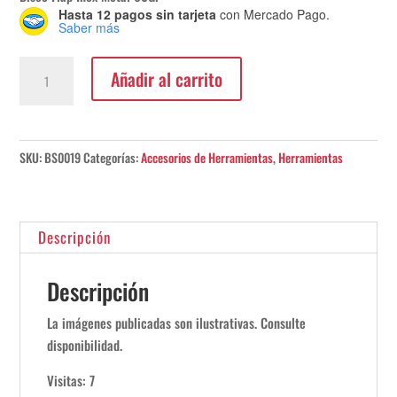
Hasta 12 pagos sin tarjeta
con Mercado Pago.
Saber más
Disco
Añadir al carrito
Flap
Inoxidable
Bosch
60Gr
SKU:
BS0019
Categorías:
Accesorios de Herramientas
,
Herramientas
cantidad
Descripción
Descripción
La imágenes publicadas son ilustrativas. Consulte
disponibilidad.
Visitas: 7