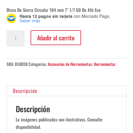
Disco De Sierra Circular 184 mm 7″ 1/7 60 De Atb Eco
Hasta 12 pagos sin tarjeta
con Mercado Pago.
Saber más
Disco
Añadir al carrito
De
Sierra
Circular
Bosch
SKU:
BS0038
Categorías:
Accesorios de Herramientas
,
Herramientas
118mm
7"
cantidad
Descripción
Descripción
La imágenes publicadas son ilustrativas. Consulte
disponibilidad.