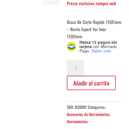
Disco De Corte Rapido 115X1mm
– Recto Expert For Inox
115X1mm
Hasta 12 pagos sin
tarjeta
con Mercado
Pago.
Saber más
Disco
De
Corte
Añadir al carrito
Rapido
Bosch
115x1mm
cantidad
SKU:
BS0007
Categorías:
Accesorios de Herramientas
,
Herramientas