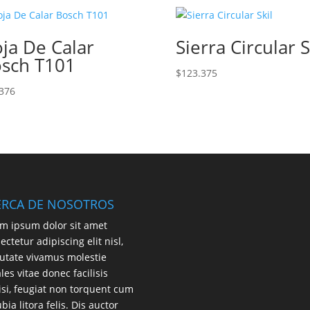
ja De Calar
Sierra Circular S
sch T101
$
123.375
376
ERCA DE NOSOTROS
m ipsum dolor sit amet
ectetur adipiscing elit nisl,
utate vivamus molestie
les vitae donec facilisis
lisi, feugiat non torquent cum
bia litora felis. Dis auctor