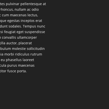
es pulvinar pellentesque at
 rhoncus, nullam ac odio
 cum maecenas lectus,
que egestas inceptos erat
idunt sodales. Tempus nunc
lisi feugiat eget suspendisse
 convallis ullamcorper
gilla auctor, placerat
ibulum molestie sollicitudin
nia morbi ridiculus rutrum
 eu phasellus laoreet
cula purus maecenas
titor fusce porta.