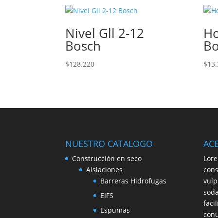
Nivel Gll 2-12
Ho
Bosch
Bo
$
128.220
$
13.
NUESTRO CATALOGO
AC
Construcción en seco
Lore
Aislaciones
cons
Barreras Hidrofugas
vulp
soda
EIFS
faci
Espumas
conu