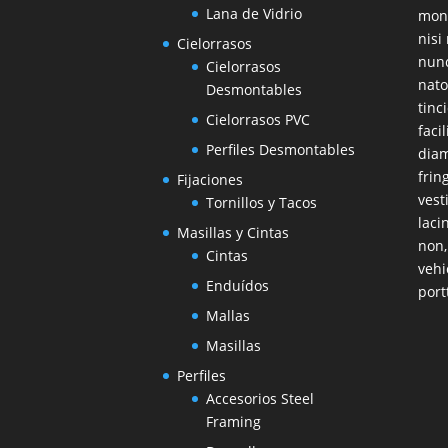
Lana de Vidrio
mont
nisi
Cielorrasos
nunc
Cielorrasos
nato
Desmontables
tinc
Cielorrasos PVC
faci
Perfiles Desmontables
diam
frin
Fijaciones
vest
Tornillos y Tacos
laci
Masillas y Cintas
non,
Cintas
vehi
Enduídos
port
Mallas
Masillas
Perfiles
Accesorios Steel
Framing