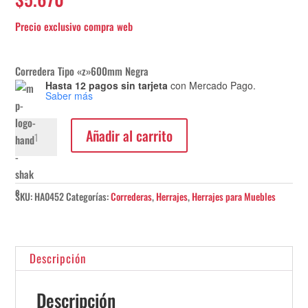
Corredera Tipo «z»600mm Negra
Hasta 12 pagos sin tarjeta
con Mercado Pago.
Saber más
Corredera
Añadir al carrito
Tipo
"z"600mm
Negra
Hafele
SKU:
HA0452
Categorías:
Correderas
,
Herrajes
,
Herrajes para Muebles
cantidad
Descripción
Descripción