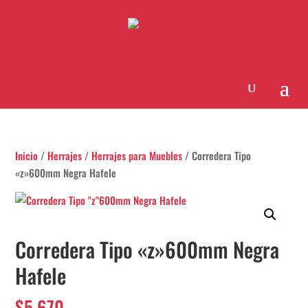
Inicio
/
Herrajes
/
Herrajes para Muebles
/ Corredera Tipo
«z»600mm Negra Hafele
Corredera Tipo «z»600mm Negra
Hafele
$
5.670