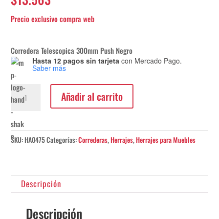
Corredera Telescopica 300mm Push Negro
Hasta 12 pagos sin tarjeta
con Mercado Pago.
Saber más
Corredera
Añadir al carrito
Telescopica
Push
Negro
300mm
SKU:
HA0475
Categorías:
Correderas
,
Herrajes
,
Herrajes para Muebles
Hafele
cantidad
Descripción
Descripción