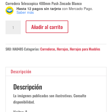
Corredera Telescopica 400mm Push Zincado Blanco
Hasta 12 pagos sin tarjeta
con Mercado Pago.
Saber más
Corredera
Añadir al carrito
Telescopica
Push
Blanco
400mm
SKU:
HA0485
Categorías:
Correderas
,
Herrajes
,
Herrajes para Muebles
Hafele
cantidad
Descripción
Descripción
La imágenes publicadas son ilustrativas. Consulte
disponibilidad.
Visitas: 8