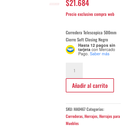
$
21.684
Corredera Telescopica 500mm
Cierre Soft Closing Negro
Hasta 12 pagos sin
tarjeta
con Mercado
Pago.
Saber más
Corredera
Telescopica
500mm
Añadir al carrito
Soft
Closing
Hafele
cantidad
SKU:
HA0467
Categorías:
Correderas
,
Herrajes
,
Herrajes para
Muebles