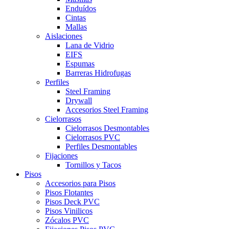
Enduídos
Cintas
Mallas
Aislaciones
Lana de Vidrio
EIFS
Espumas
Barreras Hidrofugas
Perfiles
Steel Framing
Drywall
Accesorios Steel Framing
Cielorrasos
Cielorrasos Desmontables
Cielorrasos PVC
Perfiles Desmontables
Fijaciones
Tornillos y Tacos
Pisos
Accesorios para Pisos
Pisos Flotantes
Pisos Deck PVC
Pisos Vinilicos
Zócalos PVC