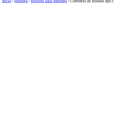
Inicio
/
Herrajes
/
Herrajes para Muebles
/ Corredera de Bolillas tipo