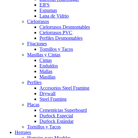
EIFS
Espumas
Lana de Vidrio
Cielorrasos
Cielorrasos Desmontables
Cielorrasos PVC
Perfiles Desmontables
Fijaciones
Tornillos y Tacos
Masillas y Cintas
Cintas
Enduídos
Mallas
Masillas
Perfiles
Accesorios Steel Framing
Drywall
Steel Framing
Placas
Cementicias Superboard
Durlock Especial
Durlock Estándar
Tornillos y Tacos
Herrajes
Herrajes para Muebles