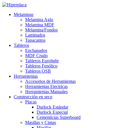
Melaminas
Melamina Aglo
Melamina MDF
Melamina/Fondos
Laminados
Tapacantos
Tableros
Enchapados
MDF Crudo
Tableros Eurolight
Tableros Fenólico
Tableros OSB
Herramientas
Accesorios de Herramientas
Herramientas Electricas
Herramientas Manuales
Construcción en seco
Placas
Durlock Estándar
Durlock Especial
Cementicias Superboard
Masillas y Cintas
Masillas