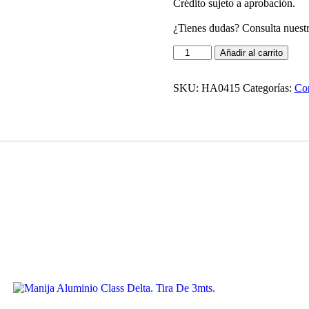
Crédito sujeto a aprobación.
¿Tienes dudas? Consulta nuest
Corredera
Añadir al carrito
de
Bolillas
tipo
SKU:
HA0415
Categorías:
Cor
Colisa
185
mm
Hafele
cantidad