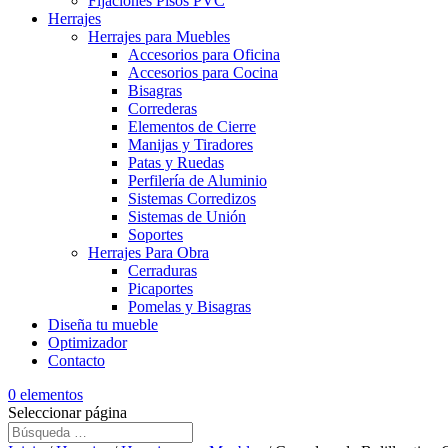
Fijaciones Pisos PVC
Herrajes
Herrajes para Muebles
Accesorios para Oficina
Accesorios para Cocina
Bisagras
Correderas
Elementos de Cierre
Manijas y Tiradores
Patas y Ruedas
Perfilería de Aluminio
Sistemas Corredizos
Sistemas de Unión
Soportes
Herrajes Para Obra
Cerraduras
Picaportes
Pomelas y Bisagras
Diseña tu mueble
Optimizador
Contacto
0 elementos
Seleccionar página