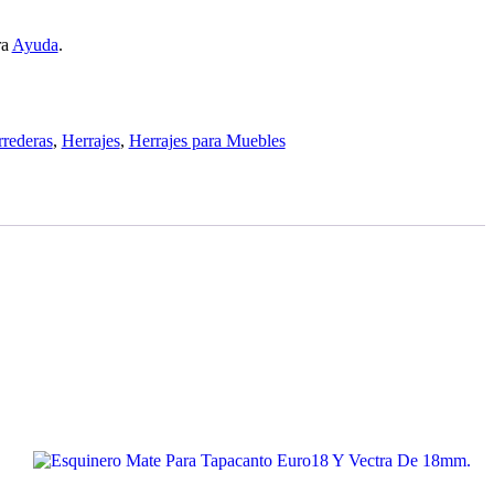
ra
Ayuda
.
rederas
,
Herrajes
,
Herrajes para Muebles