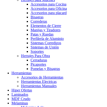
Accesorios para Cocina
Accesorios para Oficina
Accesorios para placard
Bisagras
Correderas
Elementos de Cierre
Manijas y Tiradores
Patas y Ruedas
Perfilería de Aluminio
Sistemas Corredizos
Sistemas de Unión
Soportes
Herrajes Para Obra
Cerraduras
Picaportes
Pomelas y Bisagras
Herramientas
Accesorios de Herramientas
Herramientas Electricas
Herramientas Manuales
Hiper Ofertas
Laminados
MDF Crudo
Melaminas