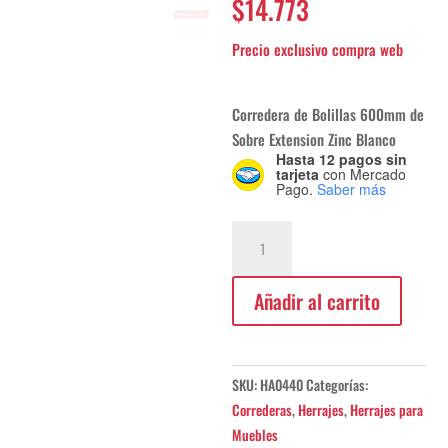
$
14.773
Corredera de Bolillas 600mm de
Sobre Extension Zinc Blanco
Hasta 12 pagos sin
tarjeta
con Mercado
Pago.
Saber más
Corredera
de
Bolillas
Añadir al carrito
600mm
Zinc
Blanco
Hafele
SKU:
HA0440
Categorías:
cantidad
Correderas
,
Herrajes
,
Herrajes para
Muebles