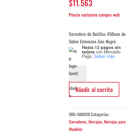
$
11.563
Corredera de Bolillas 450mm de
Sobre Extension Zinc Negro
Hasta 12 pagos sin
tarjeta
con Mercado
Pago.
Saber más
Corredera
de
Bolillas
Añadir al carrito
450mm
Zinc
Negro
Hafele
SKU:
HA0428
Categorías:
cantidad
Correderas
,
Herrajes
,
Herrajes para
Muebles