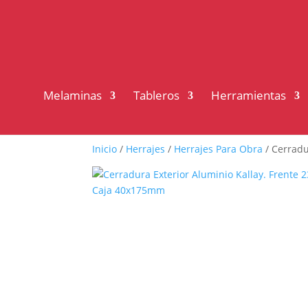
Melaminas
Tableros
Herramientas
Inicio
/
Herrajes
/
Herrajes Para Obra
/ Cerradu