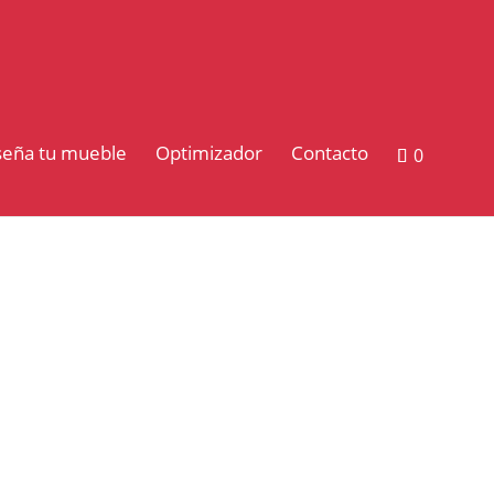
seña tu mueble
Optimizador
Contacto
0