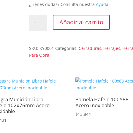
¿Tienes dudas? Consulta nuestra
Ayuda
.
Cerradura
Añadir al carrito
Exterior
Aluminio
Kallay.
Frente
SKU:
KY0001
Categorías:
Cerraduras
,
Herrajes
,
Herra
23x240mm
Para Obra
Caja
40x175mm
cantidad
agra Munición Libro
Pomela Hafele 100×88
ele 102x76mm Acero
Acero Inoxidable
xidable
$
13.844
431