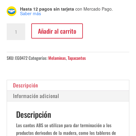
Hasta 12 pagos sin tarjeta
con Mercado Pago.
Saber más
Canto
Añadir al carrito
ABS
Robinia
Branson
Gris
SKU:
EG0472
Categorías:
Melaminas
,
Tapacantos
Beige
23x0,4mm
cantidad
Descripción
Información adicional
Descripción
Los cantos ABS se utilizan para dar terminación a los
productos derivados de la madera, como los tableros de