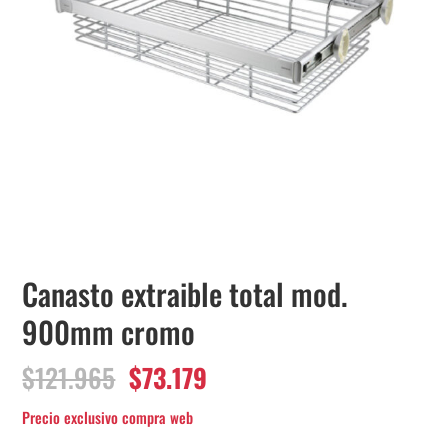
Canasto extraible total mod.
900mm cromo
El
El
$
121.965
$
73.179
precio
precio
original
actual