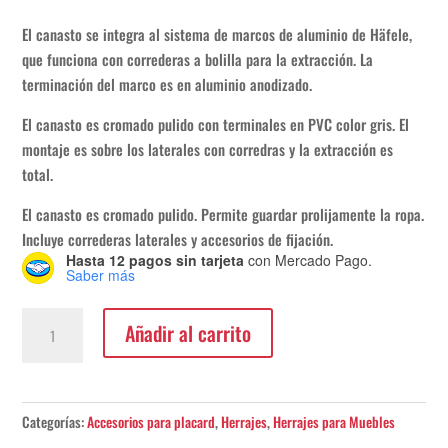
era:
es:
$121.965.
$73.179.
El canasto se integra al sistema de marcos de aluminio de Häfele,
que funciona con correderas a bolilla para la extracción. La
terminación del marco es en aluminio anodizado.
El canasto es cromado pulido con terminales en PVC color gris. El
montaje es sobre los laterales con corredras y la extracción es
total.
El canasto es cromado pulido. Permite guardar prolijamente la ropa.
Incluye correderas laterales y accesorios de fijación.
Hasta 12 pagos sin tarjeta
con Mercado Pago.
Saber más
Canasto
Añadir al carrito
extraible
total
mod.
900mm
Categorías:
Accesorios para placard
,
Herrajes
,
Herrajes para Muebles
cromo